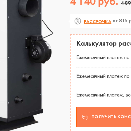
4 140 руб.
4 89
от 815 
РАССРОЧКА
ЗАКАЗАТЬ ЗВОНОК
Калькулятор рас
Продолжая, вы соглашаетесь
с политикой конфиденциальност
Ежемесячный платеж по 
Ежемесячный платеж по
Ежемесячный платеж, вс
ПОЛУЧИТЬ КОН