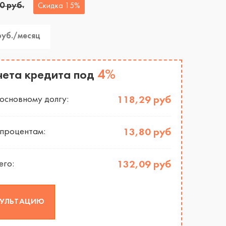
0 руб.
Скидка 15%
руб./месяц
4%
чета кредита под
и
основному долгу:
118,29 руб
 процентам:
13,80 руб
его:
132,09 руб
СУЛЬТАЦИЮ