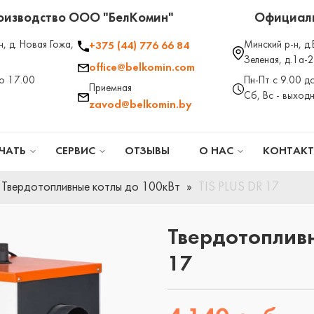
оизводство ООО "БелКомин"
Официаль
н, д. Новая Гожа,
Минский р-н, д.
+375 (44) 776 66 84
Зеленая, д.1а-
office@belkomin.com
до 17.00
Пн-Пт с 9.00 д
Приемная
Сб, Вс - выход
zavod@belkomin.by
ЧАТЬ
СЕРВИС
ОТЗЫВЫ
О НАС
КОНТАК
Твердотопливные котлы до 100кВт
TIS PLUS DR 17
Твердотопливн
17