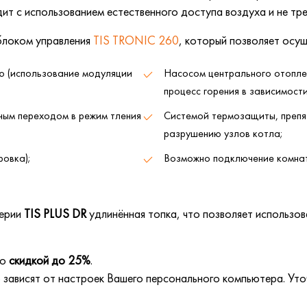
ит с использованием естественного доступа воздуха и не тре
блоком управления
TIS TRONIC 260
, который позволяет осущ
ю (использование модуляции
Насосом центрального отопле
процесс горения в зависимости
ным переходом в режим тления
Системой термозащиты, препя
разрушению узлов котла;
ровка);
Возможно подключение комнат
серии
TIS PLUS DR
удлинённая топка, что позволяет использов
о
скидкой до
25%
.
исят от настроек Вашего персонального компьютера. Уточн