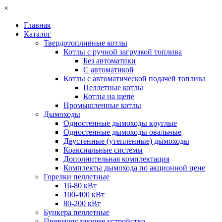
×
Главная
Каталог
Твердотопливные котлы
Котлы с ручной загрузкой топлива
Без автоматики
С автоматикой
Котлы с автоматической подачей топлива
Пеллетные котлы
Котлы на щепе
Промышленные котлы
Дымоходы
Одностенные дымоходы круглые
Одностенные дымоходы овальные
Двустенные (утепленные) дымоходы
Коаксиальные системы
Дополнительная комплектация
Комплекты дымохода по акционной цене
Горелки пеллетные
16-80 кВт
100-400 кВт
80-200 кВт
Бункера пеллетные
Пневмоподающее устройство