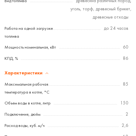
Вид топлива
древесина различных пород,
уголь, торф, древесный брикет,
древесные отходы
Работа на одной загрузке
до 24 часов
топлива
Мощность номинальная, кВт
60
КПД, %
86
Характеристики
Максимальная рабочая
85
температура в котле, °C
Объем воды в котле, литр
150
Подключения, дюйм
2
Расход воды, куб. м/ч
2,6