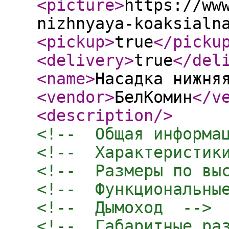
<picture
>
https://ww
nizhnyaya-koaksialn
<pickup
>
true
</picku
<delivery
>
true
</del
<name
>
Насадка нижня
<vendor
>
БелКомин
</v
<description
/>
<!--  Общая информа
<!--  Характеристик
<!--  Размеры по вы
<!--  Функциональны
<!--  Дымоход  -->
<!--  Габаритные ра