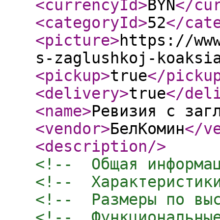
<currencyId
>
BYN
</cu
<categoryId
>
52
</cat
<picture
>
https://ww
s-zaglushkoj-koaksi
<pickup
>
true
</picku
<delivery
>
true
</del
<name
>
Ревизия с заг
<vendor
>
БелКомин
</v
<description
/>
<!--  Общая информа
<!--  Характеристик
<!--  Размеры по вы
<!--  Функциональны