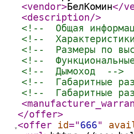
<vendor
>
БелКомин
</v
<description
/>
<!--  Общая информа
<!--  Характеристик
<!--  Размеры по вы
<!--  Функциональны
<!--  Дымоход  -->
<!--  Габаритные ра
<!--  Габаритные ра
<manufacturer_warra
</offer
>
<offer
id
="
666
"
avai