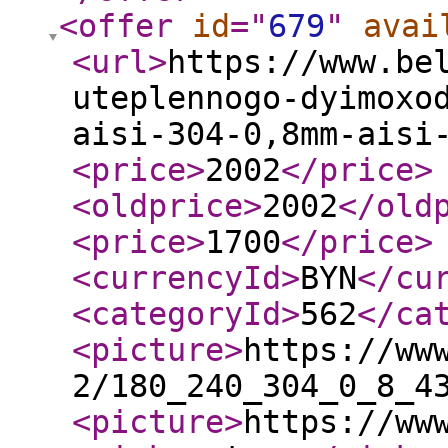
<offer
id
="
679
"
avai
<url
>
https://www.be
uteplennogo-dyimoxo
aisi-304-0,8mm-aisi
<price
>
2002
</price
>
<oldprice
>
2002
</old
<price
>
1700
</price
>
<currencyId
>
BYN
</cu
<categoryId
>
562
</ca
<picture
>
https://ww
2/180_240_304_0_8_4
<picture
>
https://ww