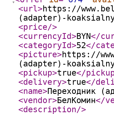
<url
>
https://www.be
(adapter)-koaksialn
<price
/>
<currencyId
>
BYN
</cu
<categoryId
>
52
</cat
<picture
>
https://ww
(adapter)-koaksialn
<pickup
>
true
</picku
<delivery
>
true
</del
<name
>
Переходник (а
<vendor
>
БелКомин
</v
<description
/>