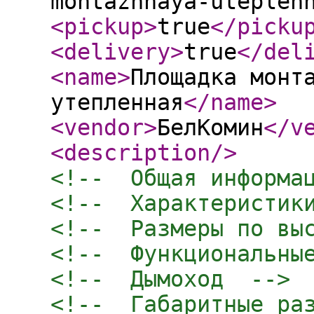
montazhnaya-uteplen
<pickup
>
true
</picku
<delivery
>
true
</del
<name
>
Площадка монт
утепленная
</name
>
<vendor
>
БелКомин
</v
<description
/>
<!--  Общая информа
<!--  Характеристик
<!--  Размеры по вы
<!--  Функциональны
<!--  Дымоход  -->
<!--  Габаритные ра