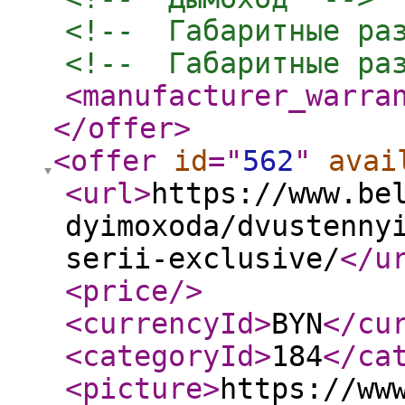
<!--  Габаритные ра
<!--  Габаритные ра
<manufacturer_warra
</offer
>
<offer
id
="
562
"
avai
<url
>
https://www.be
dyimoxoda/dvustenny
serii-exclusive/
</u
<price
/>
<currencyId
>
BYN
</cu
<categoryId
>
184
</ca
<picture
>
https://ww