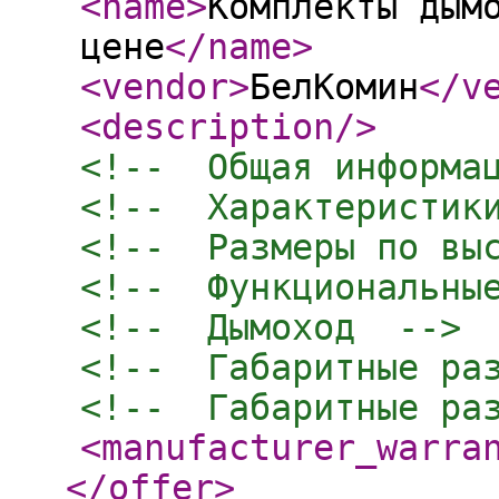
<name
>
Комплекты дым
цене
</name
>
<vendor
>
БелКомин
</v
<description
/>
<!--  Общая информа
<!--  Характеристик
<!--  Размеры по вы
<!--  Функциональны
<!--  Дымоход  -->
<!--  Габаритные ра
<!--  Габаритные ра
<manufacturer_warra
</offer
>