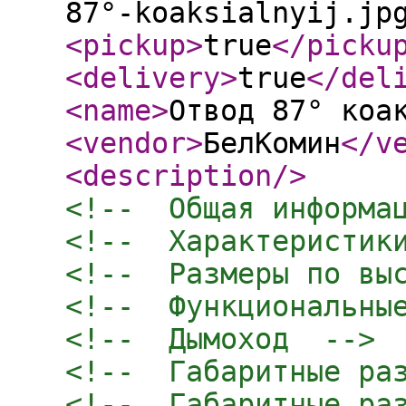
87°-koaksialnyij.jp
<pickup
>
true
</picku
<delivery
>
true
</del
<name
>
Отвод 87° коа
<vendor
>
БелКомин
</v
<description
/>
<!--  Общая информа
<!--  Характеристик
<!--  Размеры по вы
<!--  Функциональны
<!--  Дымоход  -->
<!--  Габаритные ра
<!--  Габаритные ра