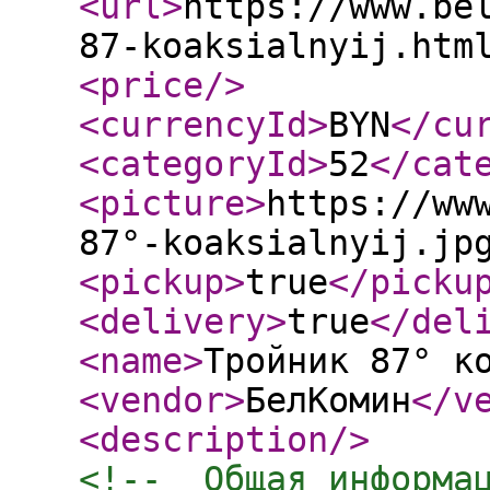
<url
>
https://www.be
87-koaksialnyij.htm
<price
/>
<currencyId
>
BYN
</cu
<categoryId
>
52
</cat
<picture
>
https://ww
87°-koaksialnyij.jp
<pickup
>
true
</picku
<delivery
>
true
</del
<name
>
Тройник 87° к
<vendor
>
БелКомин
</v
<description
/>
<!--  Общая информа