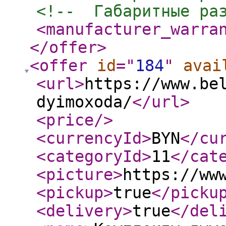
<!--  Габаритные ра
<manufacturer_warra
</offer
>
<offer
id
="
184
"
avai
<url
>
https://www.be
dyimoxoda/
</url
>
<price
/>
<currencyId
>
BYN
</cu
<categoryId
>
11
</cat
<picture
>
https://ww
<pickup
>
true
</picku
<delivery
>
true
</del