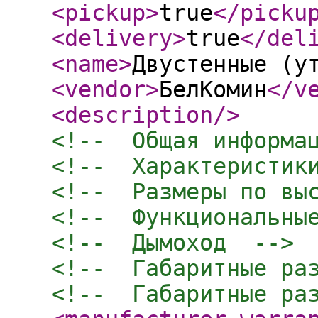
<pickup
>
true
</picku
<delivery
>
true
</del
<name
>
Двустенные (у
<vendor
>
БелКомин
</v
<description
/>
<!--  Общая информа
<!--  Характеристик
<!--  Размеры по вы
<!--  Функциональны
<!--  Дымоход  -->
<!--  Габаритные ра
<!--  Габаритные ра