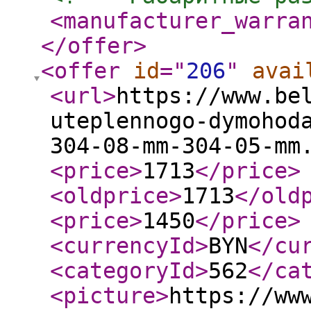
<manufacturer_warra
</offer
>
<offer
id
="
206
"
avai
<url
>
https://www.be
uteplennogo-dymohod
304-08-mm-304-05-mm
<price
>
1713
</price
>
<oldprice
>
1713
</old
<price
>
1450
</price
>
<currencyId
>
BYN
</cu
<categoryId
>
562
</ca
<picture
>
https://ww