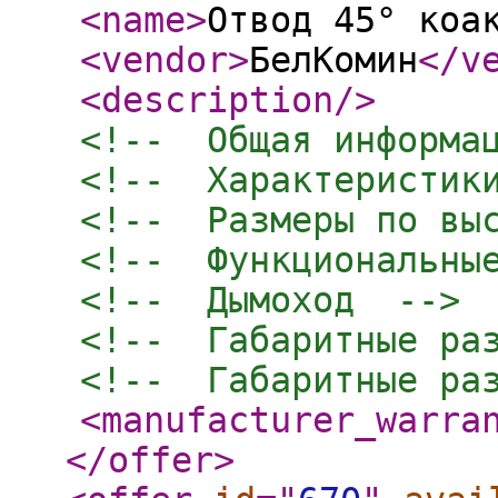
<name
>
Отвод 45° коа
<vendor
>
БелКомин
</v
<description
/>
<!--  Общая информа
<!--  Характеристик
<!--  Размеры по вы
<!--  Функциональны
<!--  Дымоход  -->
<!--  Габаритные ра
<!--  Габаритные ра
<manufacturer_warra
</offer
>