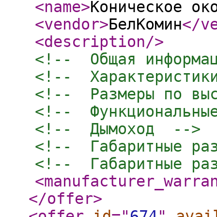
<name
>
Коническое ок
<vendor
>
БелКомин
</v
<description
/>
<!--  Общая информа
<!--  Характеристик
<!--  Размеры по вы
<!--  Функциональны
<!--  Дымоход  -->
<!--  Габаритные ра
<!--  Габаритные ра
<manufacturer_warra
</offer
>
<offer
id
="
674
"
avai