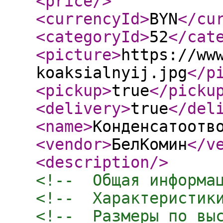
<price
/>
<currencyId
>
BYN
</cu
<categoryId
>
52
</cat
<picture
>
https://ww
koaksialnyij.jpg
</p
<pickup
>
true
</picku
<delivery
>
true
</del
<name
>
Конденсатоотв
<vendor
>
БелКомин
</v
<description
/>
<!--  Общая информа
<!--  Характеристик
<!--  Размеры по вы