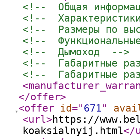
<!--  Общая информа
<!--  Характеристик
<!--  Размеры по вы
<!--  Функциональны
<!--  Дымоход  -->
<!--  Габаритные ра
<!--  Габаритные ра
<manufacturer_warra
</offer
>
<offer
id
="
671
"
avai
<url
>
https://www.be
koaksialnyij.html
</