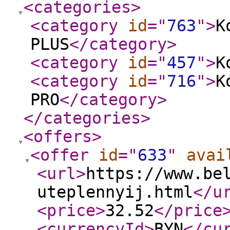
<categories
>
<category
id
="
763
"
>
К
PLUS
</category
>
<category
id
="
457
"
>
К
<category
id
="
716
"
>
К
PRO
</category
>
</categories
>
<offers
>
<offer
id
="
633
"
avai
<url
>
https://www.be
uteplennyij.html
</u
<price
>
32.52
</price
<currencyId
>
BYN
</cu