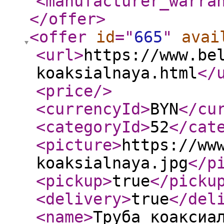
<manufacturer_warra
</offer
>
<offer
id
="
665
"
avai
<url
>
https://www.be
koaksialnaya.html
</
<price
/>
<currencyId
>
BYN
</cu
<categoryId
>
52
</cat
<picture
>
https://ww
koaksialnaya.jpg
</p
<pickup
>
true
</picku
<delivery
>
true
</del
<name
>
Труба коаксиа