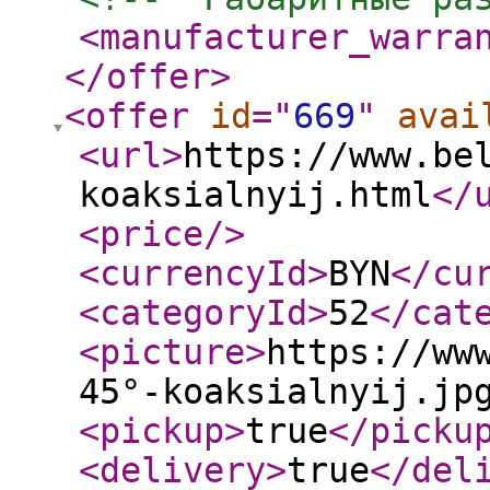
<manufacturer_warra
</offer
>
<offer
id
="
669
"
avai
<url
>
https://www.be
koaksialnyij.html
</
<price
/>
<currencyId
>
BYN
</cu
<categoryId
>
52
</cat
<picture
>
https://ww
45°-koaksialnyij.jp
<pickup
>
true
</picku
<delivery
>
true
</del