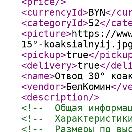
<price
/>
<currencyId
>
BYN
</cu
<categoryId
>
52
</cat
<picture
>
https://ww
15°-koaksialnyij.jp
<pickup
>
true
</picku
<delivery
>
true
</del
<name
>
Отвод 30° коа
<vendor
>
БелКомин
</v
<description
/>
<!--  Общая информа
<!--  Характеристик
<!--  Размеры по вы