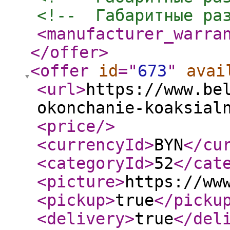
<!--  Габаритные ра
<manufacturer_warra
</offer
>
<offer
id
="
673
"
avai
<url
>
https://www.be
okonchanie-koaksial
<price
/>
<currencyId
>
BYN
</cu
<categoryId
>
52
</cat
<picture
>
https://ww
<pickup
>
true
</picku
<delivery
>
true
</del