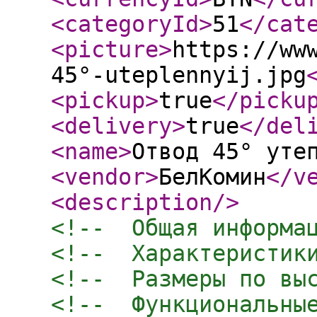
<categoryId
>
51
</cat
<picture
>
https://ww
45°-uteplennyij.jpg
<pickup
>
true
</picku
<delivery
>
true
</del
<name
>
Отвод 45° уте
<vendor
>
БелКомин
</v
<description
/>
<!--  Общая информа
<!--  Характеристик
<!--  Размеры по вы
<!--  Функциональны