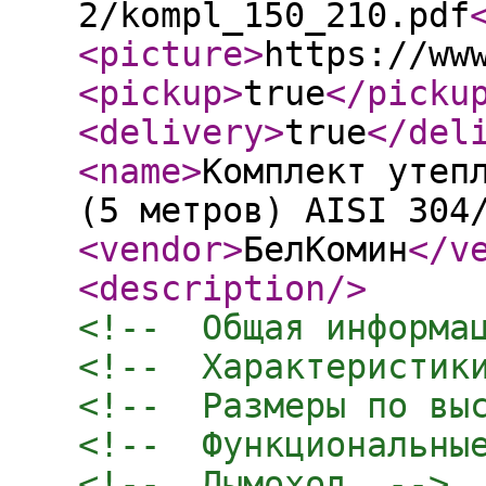
2/kompl_150_210.pdf
<picture
>
https://ww
<pickup
>
true
</picku
<delivery
>
true
</del
<name
>
Комплект утеп
(5 метров) AISI 304
<vendor
>
БелКомин
</v
<description
/>
<!--  Общая информа
<!--  Характеристик
<!--  Размеры по вы
<!--  Функциональны
<!--  Дымоход  -->