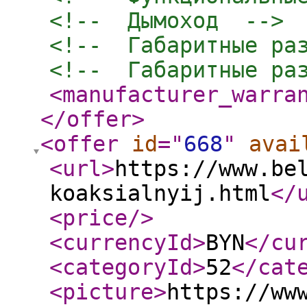
<!--  Дымоход  -->
<!--  Габаритные ра
<!--  Габаритные ра
<manufacturer_warra
</offer
>
<offer
id
="
668
"
avai
<url
>
https://www.be
koaksialnyij.html
</
<price
/>
<currencyId
>
BYN
</cu
<categoryId
>
52
</cat
<picture
>
https://ww