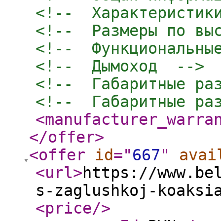
<!--  Характеристик
<!--  Размеры по вы
<!--  Функциональны
<!--  Дымоход  -->
<!--  Габаритные ра
<!--  Габаритные ра
<manufacturer_warra
</offer
>
<offer
id
="
667
"
avai
<url
>
https://www.be
s-zaglushkoj-koaksi
<price
/>