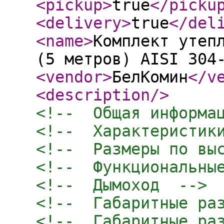
<pickup
>
true
</picku
<delivery
>
true
</del
<name
>
Комплект утеп
(5 метров) AISI 304
<vendor
>
БелКомин
</v
<description
/>
<!--  Общая информа
<!--  Характеристик
<!--  Размеры по вы
<!--  Функциональны
<!--  Дымоход  -->
<!--  Габаритные ра
<!--  Габаритные ра