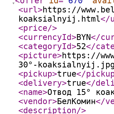
<offer
id
="
670
"
avai
<url
>
https://www.be
koaksialnyij.html
</
<price
/>
<currencyId
>
BYN
</cu
<categoryId
>
52
</cat
<picture
>
https://ww
30°-koaksialnyij.jp
<pickup
>
true
</picku
<delivery
>
true
</del
<name
>
Отвод 15° коа
<vendor
>
БелКомин
</v
<description
/>