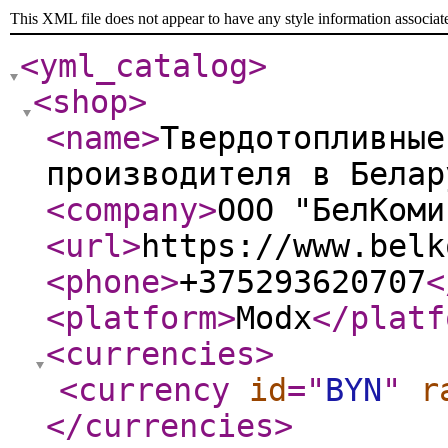
This XML file does not appear to have any style information associat
<yml_catalog
>
<shop
>
<name
>
Твердотопливные
производителя в Белар
<company
>
ООО "БелКоми
<url
>
https://www.belk
<phone
>
+375293620707
<
<platform
>
Modx
</platf
<currencies
>
<currency
id
="
BYN
"
r
</currencies
>