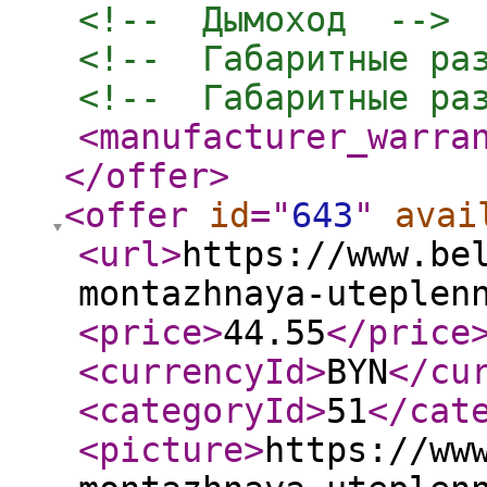
<!--  Дымоход  -->
<!--  Габаритные ра
<!--  Габаритные ра
<manufacturer_warra
</offer
>
<offer
id
="
643
"
avai
<url
>
https://www.be
montazhnaya-uteplen
<price
>
44.55
</price
<currencyId
>
BYN
</cu
<categoryId
>
51
</cat
<picture
>
https://ww