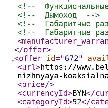
<!--  Функциональны
<!--  Дымоход  -->
<!--  Габаритные ра
<!--  Габаритные ра
<manufacturer_warra
</offer
>
<offer
id
="
672
"
avai
<url
>
https://www.be
nizhnyaya-koaksialn
<price
/>
<currencyId
>
BYN
</cu
<categoryId
>
52
</cat