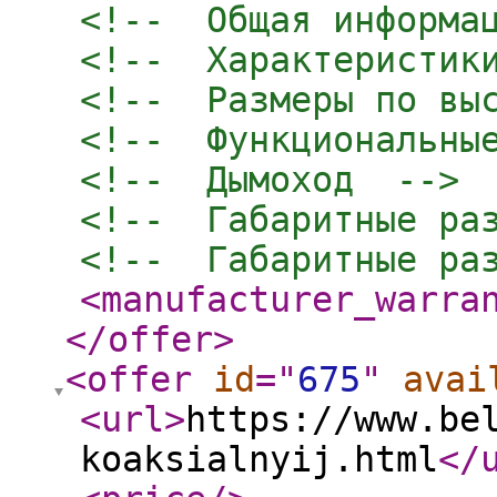
<!--  Общая информа
<!--  Характеристик
<!--  Размеры по вы
<!--  Функциональны
<!--  Дымоход  -->
<!--  Габаритные ра
<!--  Габаритные ра
<manufacturer_warra
</offer
>
<offer
id
="
675
"
avai
<url
>
https://www.be
koaksialnyij.html
</