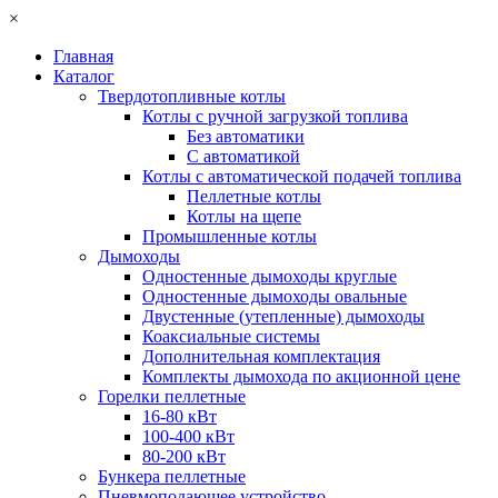
×
Главная
Каталог
Твердотопливные котлы
Котлы с ручной загрузкой топлива
Без автоматики
С автоматикой
Котлы с автоматической подачей топлива
Пеллетные котлы
Котлы на щепе
Промышленные котлы
Дымоходы
Одностенные дымоходы круглые
Одностенные дымоходы овальные
Двустенные (утепленные) дымоходы
Коаксиальные системы
Дополнительная комплектация
Комплекты дымохода по акционной цене
Горелки пеллетные
16-80 кВт
100-400 кВт
80-200 кВт
Бункера пеллетные
Пневмоподающее устройство