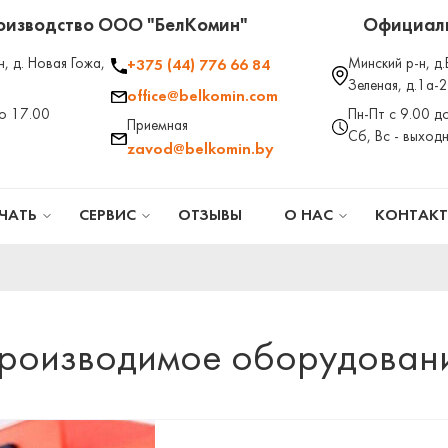
оизводство ООО "БелКомин"
Официаль
н, д. Новая Гожа,
Минский р-н, д.
+375 (44) 776 66 84
Зеленая, д.1а-
office@belkomin.com
до 17.00
Пн-Пт с 9.00 д
Приемная
Сб, Вс - выход
zavod@belkomin.by
ЧАТЬ
СЕРВИС
ОТЗЫВЫ
О НАС
КОНТАК
роизводимое оборудован