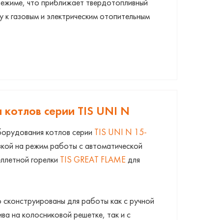
режиме, что приближает твердотопливный
 к газовым и электрическим отопительным
 котлов серии TIS UNI N
борудования котлов серии
TIS UNI N 15-
зкой на режим работы с автоматической
еллетной горелки
TIS GREAT FLAME
для
 сконструированы для работы как с ручной
ива на колосниковой решетке, так и c