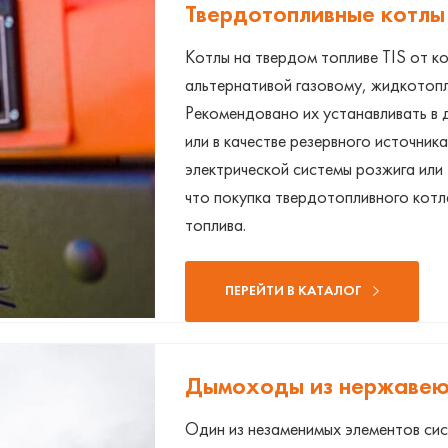
Твердотопливные котлы
Котлы на твердом топливе TIS от к
альтернативой газовому, жидкотоп
ЗАКАЗАТЬ ЗВОНОК
Рекомендовано их устанавливать в д
или в качестве резервного источника
Продолжая, вы соглашаетесь
с политикой конфиденциальност
электрической системы розжига ил
что покупка твердотопливного котл
топлива.
ПЕРЕЙТИ В КАТАЛОГ
Дымоходы из нержавею
Один из незаменимых элементов си